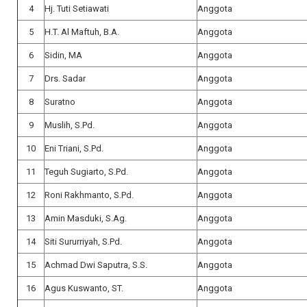
4
Hj. Tuti Setiawati
Anggota
5
H.T. Al Maftuh, B.A.
Anggota
6
Sidin, MA
Anggota
7
Drs. Sadar
Anggota
8
Suratno
Anggota
9
Muslih, S.Pd.
Anggota
10
Eni Triani, S.Pd.
Anggota
11
Teguh Sugiarto, S.Pd.
Anggota
12
Roni Rakhmanto, S.Pd.
Anggota
13
Amin Masduki, S.Ag.
Anggota
14
Siti Sururriyah, S.Pd.
Anggota
15
Achmad Dwi Saputra, S.S.
Anggota
16
Agus Kuswanto, ST.
Anggota