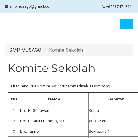
smpmusago@gmail.com
+62287471391
Togg
navig
SMP MUSAGO
Komite Sekolah
Komite Sekolah
Daftar Pengurus Komite SMP Muhammadiyah 1 Gombong
NO
NAMA
Jabatan
1
Drs. H. Gunawan
Ketua
2
Drs. H. Muji Pramono, M.Si.
Wakil Ketua
3
Drs. Turino
Sekretaris 1