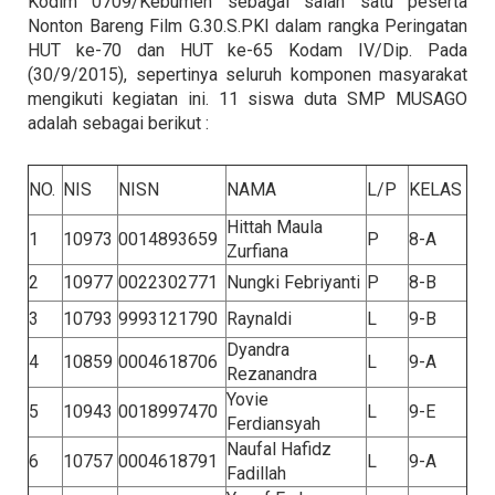
Kodim 0709/Kebumen sebagai salah satu peserta
Nonton Bareng Film G.30.S.PKI dalam rangka Peringatan
HUT ke-70 dan HUT ke-65 Kodam IV/Dip. Pada
(30/9/2015), sepertinya seluruh komponen masyarakat
mengikuti kegiatan ini. 11 siswa duta SMP MUSAGO
adalah sebagai berikut :
NO.
NIS
NISN
NAMA
L/P
KELAS
Hittah Maula
1
10973
0014893659
P
8-A
Zurfiana
2
10977
0022302771
Nungki Febriyanti
P
8-B
3
10793
9993121790
Raynaldi
L
9-B
Dyandra
4
10859
0004618706
L
9-A
Rezanandra
Yovie
5
10943
0018997470
L
9-E
Ferdiansyah
Naufal Hafidz
6
10757
0004618791
L
9-A
Fadillah