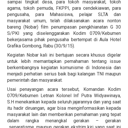
sampai tingkat desa, para tokoh masyarakat, tokoh
agama, tokoh pemuda, FKPPI, para cendekiawan, para
pengusaha, para Mahasiswa, pelajar SLTA dan
masyarakat umum, telah dilaksanakan acara nonton
bareng (Nobar) film penumpasan pengkhianatan G 30
S/PKI yang diselenggarakan Kodim 0709/Kebumen
bekerjasama pihak pengusaha bertempat di Aula Hotel
Grafika Gombong, Rabu (30/9/15).
Kegiatan Nobar kali ini bertujuan secara khusus digelar
untuk lebih memantapkan pemahaman tentang issue
berkembangnya kegiatan komunisme di Indonesia dan
menjadi perhatian serius baik bagi kalangan TNI maupun
pemerintah dan masyarakat.
Usai penayangan acara tersebut, Komandan Kodim
0709/Kebumen Letnan Kolonel Inf Putra Widyawinaya,
S.H menekankan kepada seluruh jajarannya dan yang saat
itu hadir diruangan, agar bisa menginformasikan kepada
masyarakat lain dan memberikan pemahaman yang tepat
dalam rangka menangkal gerakan – gerakan
separatisme, maupun gerakan ekstrim kiri yang saat ini