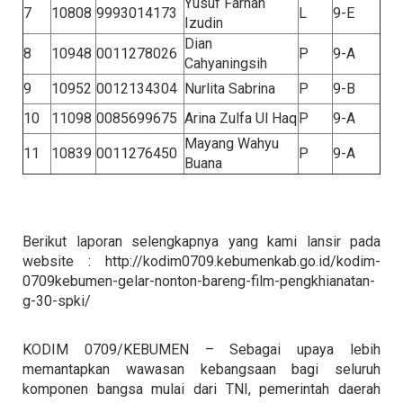
Yusuf Farhan
7
10808
9993014173
L
9-E
Izudin
Dian
8
10948
0011278026
P
9-A
Cahyaningsih
9
10952
0012134304
Nurlita Sabrina
P
9-B
10
11098
0085699675
Arina Zulfa Ul Haq
P
9-A
Mayang Wahyu
11
10839
0011276450
P
9-A
Buana
Berikut laporan selengkapnya yang kami lansir pada
website : http://kodim0709.kebumenkab.go.id/kodim-
0709kebumen-gelar-nonton-bareng-film-pengkhianatan-
g-30-spki/
KODIM 0709/KEBUMEN – Sebagai upaya lebih
memantapkan wawasan kebangsaan bagi seluruh
komponen bangsa mulai dari TNI, pemerintah daerah