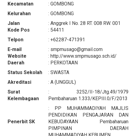
Kecamatan
: GOMBONG
Kelurahan
: GOMBONG
Jalan
: Anggrek I No. 28 RT. 008 RW. 001
Kode Pos
: 54411
Telpon
: +62287-471391
E-mail
: smpmusago@gmail.com
Website
: http://www.smpmusago.sch.id/
Daerah
: PERKOTAAN
Status Sekolah
: SWASTA
Akreditasi
: A (UNGGUL)
Surat
: 3252/II-18/Jtg.49/1979
Kelembagaan
Pembaharuan 1.333/KEPIII.0/F/2013
: PP MUHAMMADIYAH MAJLIS
PENDIDIKAN PENGAJARAN DAN
Penerbit SK
KEBUDAYAAN Pembaharuan
PIMPINAN DAERAH
MUHAMMADIYAH KEBUMEN