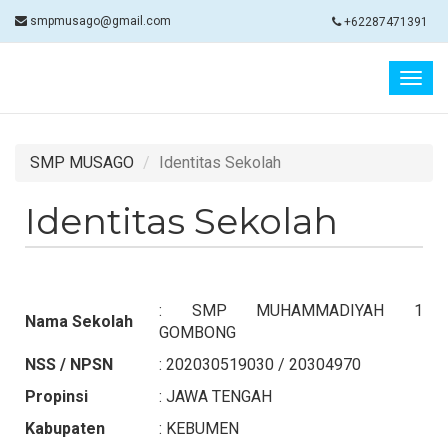
smpmusago@gmail.com
+62287471391
Togg
navig
SMP MUSAGO
Identitas Sekolah
Identitas Sekolah
: SMP MUHAMMADIYAH 1
Nama Sekolah
GOMBONG
NSS / NPSN
: 202030519030 / 20304970
Propinsi
: JAWA TENGAH
Kabupaten
: KEBUMEN